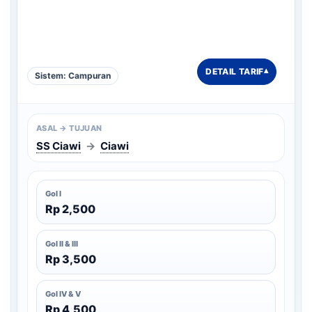
DETAIL TARIF
▾
Sistem: Campuran
ASAL → TUJUAN
SS Ciawi
→
Ciawi
Gol I
Rp 2,500
Gol II & III
Rp 3,500
Gol IV & V
Rp 4,500