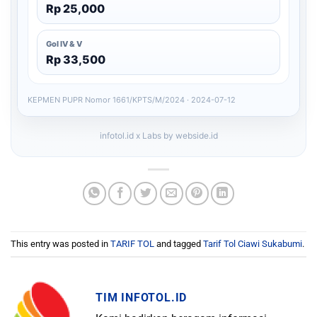
Rp 25,000
Gol IV & V
Rp 33,500
KEPMEN PUPR Nomor 1661/KPTS/M/2024 · 2024-07-12
infotol.id x Labs by webside.id
This entry was posted in
TARIF TOL
and tagged
Tarif Tol Ciawi Sukabumi
.
TIM INFOTOL.ID