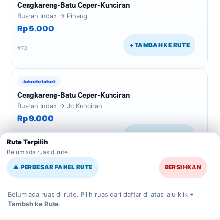
Cengkareng-Batu Ceper-Kunciran
Buaran Indah →
Pinang
Rp 5.000
+ TAMBAH KE RUTE
#73
Jabodetabek
Cengkareng-Batu Ceper-Kunciran
Buaran Indah → Jc Kunciran
Rp 9.000
+ TAMBAH KE RUTE
#74
Rute Terpilih
Belum ada ruas di rute.
▲ PERBESAR PANEL RUTE
BERSIHKAN
Jabodetabek
Cengkareng-Batu Ceper-Kunciran
Belum ada ruas di rute. Pilih ruas dari daftar di atas lalu klik
+
Pinang
→ JC Kunciran
Tambah ke Rute
.
Rp 3.000