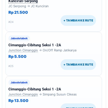
Kunciran-Serpong
JC Serpong → JC Kunciran
Rp 21.500
+ TAMBAH KE RUTE
#24
Jabodetabek
Cimanggis-Cibitung Seksi 1 -2A
Junction Cimanggis
→ On/Off Ramp Jatikarya
Rp 5.500
+ TAMBAH KE RUTE
#25
Jabodetabek
Cimanggis-Cibitung Seksi 1 -2A
Junction Cimanggis
→ Simpang Susun Cikeas
Rp 13.500