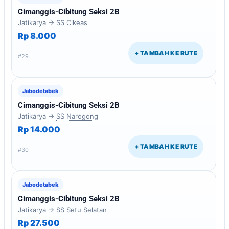
Cimanggis-Cibitung Seksi 2B
Jatikarya → SS Cikeas
Rp 8.000
+ TAMBAH KE RUTE
#29
Jabodetabek
Cimanggis-Cibitung Seksi 2B
Jatikarya →
SS Narogong
Rp 14.000
+ TAMBAH KE RUTE
#30
Jabodetabek
Cimanggis-Cibitung Seksi 2B
Jatikarya → SS Setu Selatan
Rp 27.500