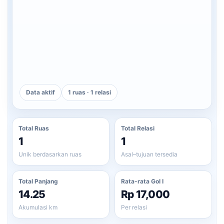
Data aktif
1 ruas · 1 relasi
Total Ruas
Total Relasi
1
1
Unik berdasarkan ruas
Asal–tujuan tersedia
Total Panjang
Rata-rata Gol I
14.25
Rp 17,000
Akumulasi km
Per relasi