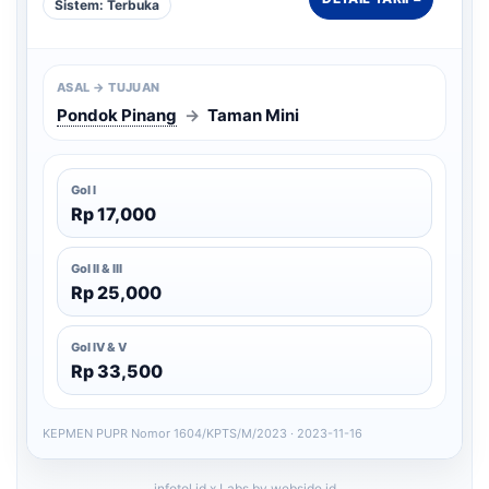
Sistem: Terbuka
ASAL → TUJUAN
Pondok Pinang
→
Taman Mini
Gol I
Rp 17,000
Gol II & III
Rp 25,000
Gol IV & V
Rp 33,500
KEPMEN PUPR Nomor 1604/KPTS/M/2023 · 2023-11-16
infotol.id x Labs by webside.id