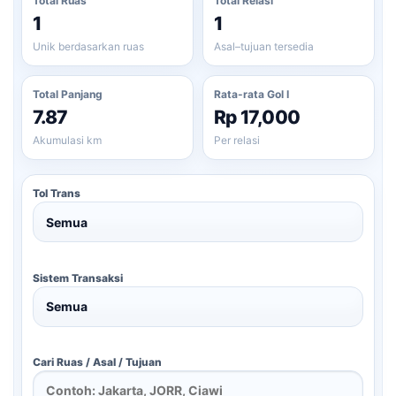
Total Ruas
Total Relasi
1
1
Unik berdasarkan ruas
Asal–tujuan tersedia
Total Panjang
Rata-rata Gol I
7.87
Rp 17,000
Akumulasi km
Per relasi
Tol Trans
Sistem Transaksi
Cari Ruas / Asal / Tujuan