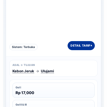
DETAIL TARIF
▾
Sistem: Terbuka
ASAL → TUJUAN
Kebon Jeruk
→
Ulujami
Gol I
Rp 17,000
Gol II & III