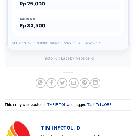
Rp 25,000
Gol IV & V
Rp 33,500
KEPMEN PUPR Nomor 1604/KPTS/M/2023 · 2023-11-16
infotol.id x Labs by webside.id
This entry was posted in
TARIF TOL
and tagged
Tarif Tol JORR
.
TIM INFOTOL.ID