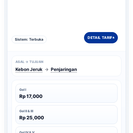
DETAIL TARIF
▾
Sistem: Terbuka
ASAL → TUJUAN
Kebon Jeruk
→
Penjaringan
Gol I
Rp 17,000
Gol II & III
Rp 25,000
Gol IV & V