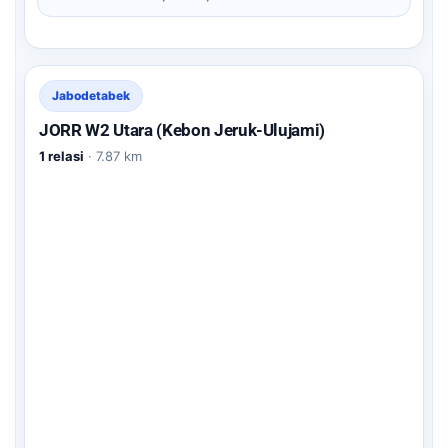
Jabodetabek
JORR W2 Utara (Kebon Jeruk-Ulujami)
1 relasi
· 7.87 km