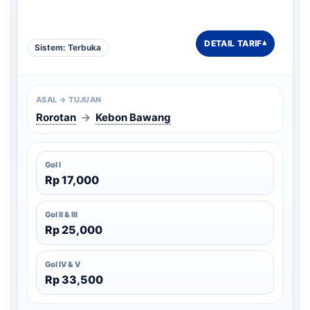
DETAIL TARIF
▾
Sistem: Terbuka
ASAL → TUJUAN
Rorotan
→
Kebon Bawang
Gol I
Rp 17,000
Gol II & III
Rp 25,000
Gol IV & V
Rp 33,500