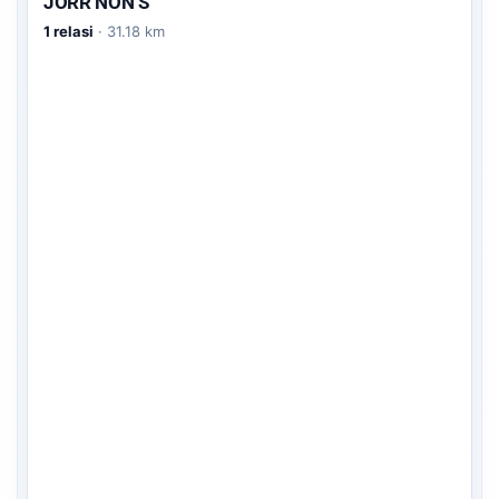
JORR NON S
1 relasi
· 31.18 km