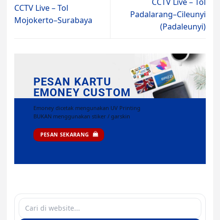
CCTV Live – Tol
CCTV Live – Tol
Padalarang–Cileunyi
Mojokerto–Surabaya
(Padaleunyi)
PESAN KARTU
EMONEY CUSTOM
Emoney dicetak mengunakan UV Printing
BUKAN menggunakan stiker / garskin
PESAN SEKARANG