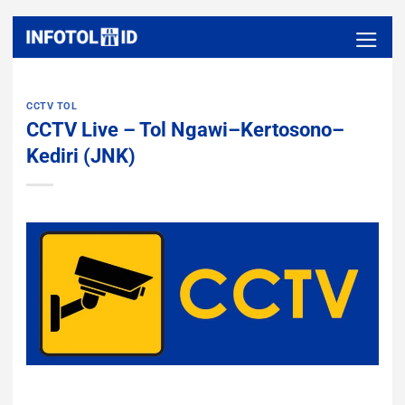
Skip
to
content
CCTV TOL
CCTV Live – Tol Ngawi–Kertosono–
Kediri (JNK)