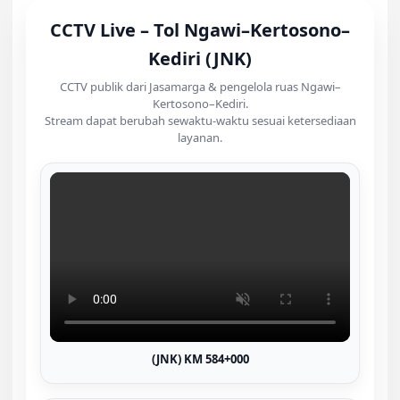
CCTV Live – Tol Ngawi–Kertosono–
Kediri (JNK)
CCTV publik dari Jasamarga & pengelola ruas Ngawi–
Kertosono–Kediri.
Stream dapat berubah sewaktu-waktu sesuai ketersediaan
layanan.
(JNK) KM 584+000