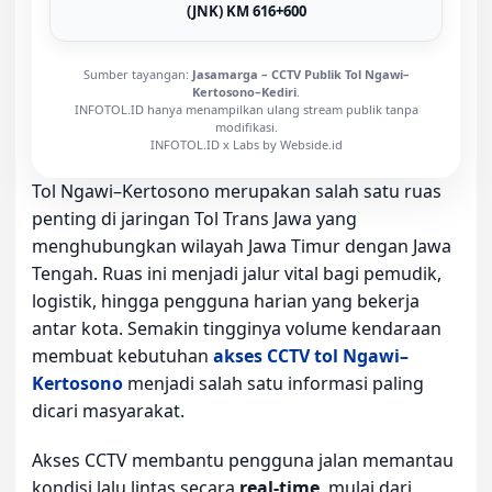
(JNK) KM 616+600
Sumber tayangan:
Jasamarga – CCTV Publik Tol Ngawi–
Kertosono–Kediri
.
INFOTOL.ID hanya menampilkan ulang stream publik tanpa
modifikasi.
INFOTOL.ID x Labs by Webside.id
Tol Ngawi–Kertosono merupakan salah satu ruas
penting di jaringan Tol Trans Jawa yang
menghubungkan wilayah Jawa Timur dengan Jawa
Tengah. Ruas ini menjadi jalur vital bagi pemudik,
logistik, hingga pengguna harian yang bekerja
antar kota. Semakin tingginya volume kendaraan
membuat kebutuhan
akses CCTV tol Ngawi–
Kertosono
menjadi salah satu informasi paling
dicari masyarakat.
Akses CCTV membantu pengguna jalan memantau
kondisi lalu lintas secara
real-time
, mulai dari