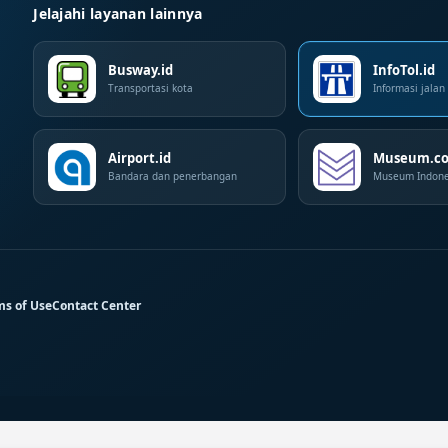
Jelajahi layanan lainnya
Busway.id
InfoTol.id
Transportasi kota
Informasi jalan 
Airport.id
Museum.co
Bandara dan penerbangan
Museum Indone
ms of Use
Contact Center