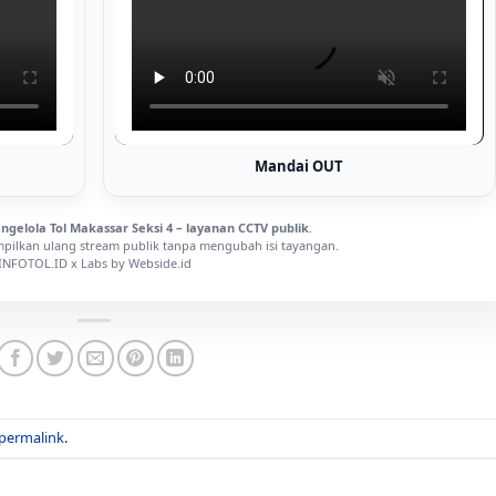
Mandai OUT
ngelola Tol Makassar Seksi 4 – layanan CCTV publik
.
ilkan ulang stream publik tanpa mengubah isi tayangan.
INFOTOL.ID x Labs by Webside.id
permalink
.