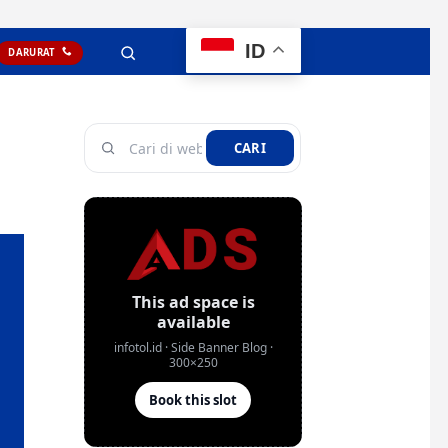
ID
DARURAT
CARI