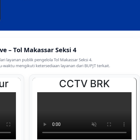
ve – Tol Makassar Seksi 4
ari layanan publik pengelola Tol Makassar Seksi 4.
-waktu mengikuti ketersediaan layanan dari BUPJT terkait.