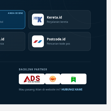
Kereta.id
tol
Perjalanan kereta
.id
Postcode.id
sia
Pencarian kode pos
BACKLINK PARTNER
Mau pasang iklan di website ini?
HUBUNGI KAMI