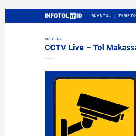
Skip
RUAS TOL
TARIF TO
to
content
CCTV TOL
CCTV Live – Tol Makassa