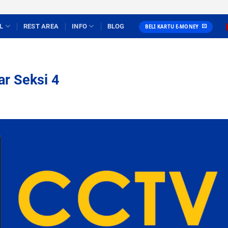
L
REST AREA
INFO
BLOG
BELI KARTU E-MONEY
r Seksi 4